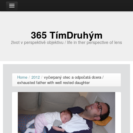
Úvodní stránka
365 TímDruhým
život v perspektivě objektivu / life in ther perspective of lens
Home
/
2012
/
vyčerpaný otec a odpočatá dcera /
exhausted father with well rested daughter