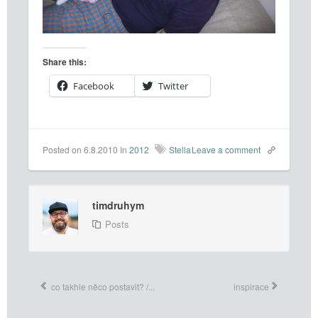
Share this:
Facebook
Twitter
Posted on 6.8.2010
In
2012
Stella
Leave a comment
timdruhym
Posts
co takhle něco postavit? /...
inspirace