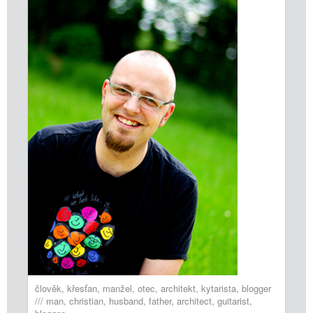
člověk, křesťan, manžel, otec, architekt, kytarista, blogger
/// man, christian, husband, father, architect, guitarist,