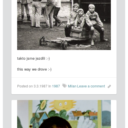
takto jsme jezdili :-)
this way we drove :-)
Posted on 3.3.1987
In
1987
Milan
Leave a comment