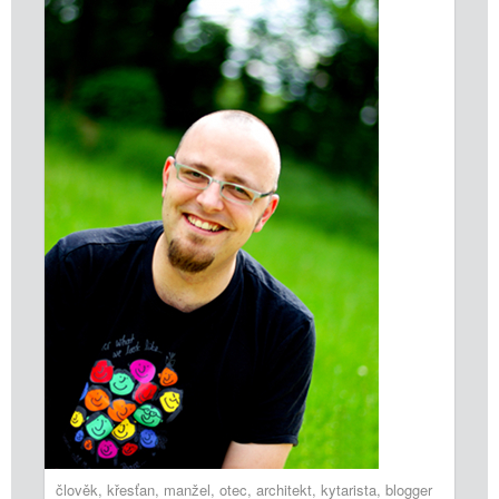
člověk, křesťan, manžel, otec, architekt, kytarista, blogger