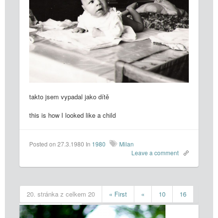
takto jsem vypadal jako dítě
this is how I looked like a child
Posted on 27.3.1980
In
1980
Milan
Leave a comment
20. stránka z celkem 20
« First
«
10
16
17
18
19
20