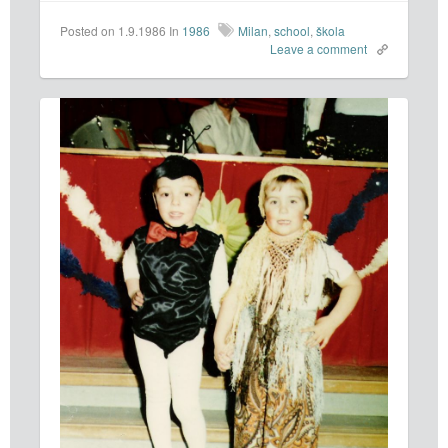
Posted on 1.9.1986
In
1986
Milan
,
school
,
škola
Leave a comment