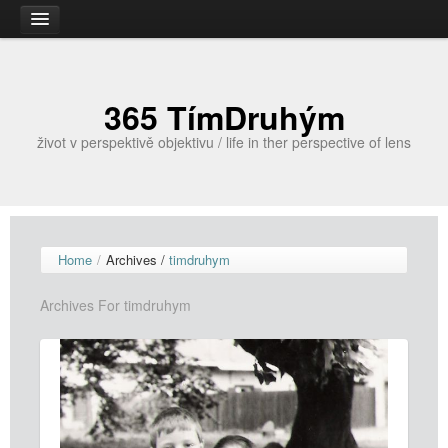
Úvodní stránka
365 TímDruhým
život v perspektivě objektivu / life in ther perspective of lens
Home
/
Archives /
timdruhym
Archives For timdruhym