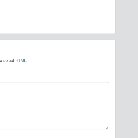
ia select
HTML
.