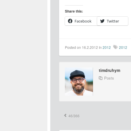
Share this:
Facebook
Twitter
Posted on 16.2.2012
In
2012
2012
timdruhym
Posts
46/366