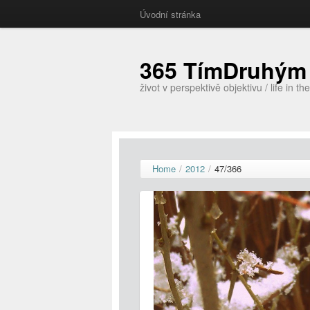
Úvodní stránka
365 TímDruhým
život v perspektivě objektivu / life in th
Home
/
2012
/
47/366