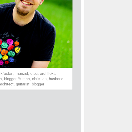
 křesťan, manžel, otec, architekt,
ta, blogger /// man, christian, husband,
architect, guitarist, blogger