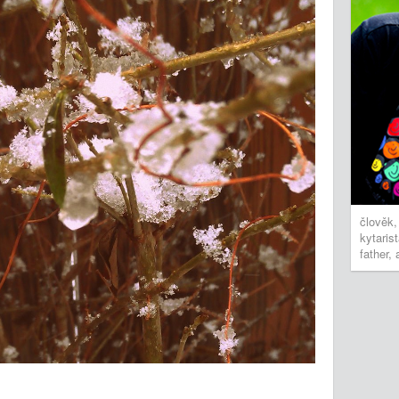
člověk,
kytaris
father, 